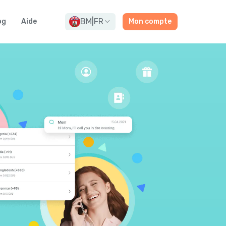
BM
|
FR
og
Aide
Mon compte