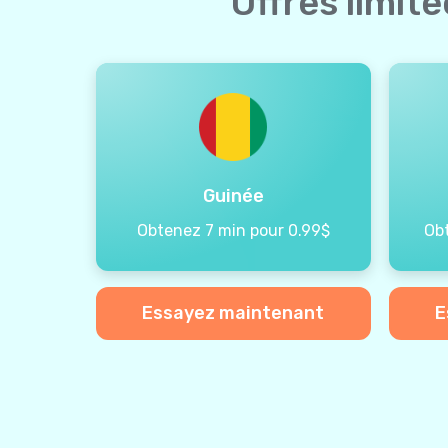
Offres limit
Guinée
Obtenez 7 min pour 0.99$
Ob
Essayez maintenant
E