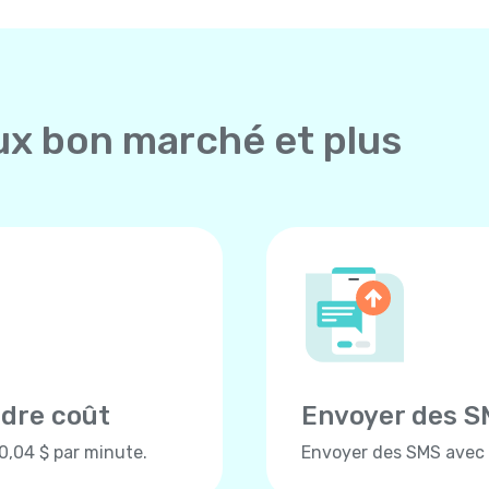
ux bon marché et plus
ndre coût
Envoyer des S
 0,04 $ par minute.
Envoyer des SMS avec Y