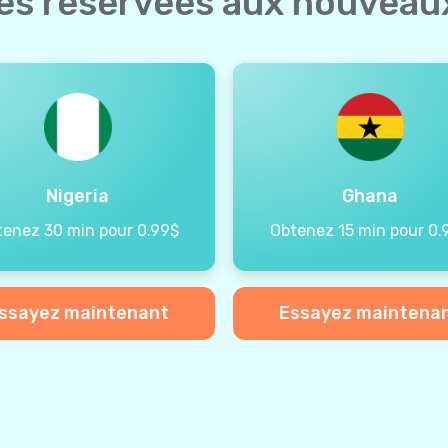
ées réservées aux nouveaux
Nigeria
Ghana
tenez 30 min pour 0.99$
Obtenez 15 min pour 0.
ssayez maintenant
Essayez maintena