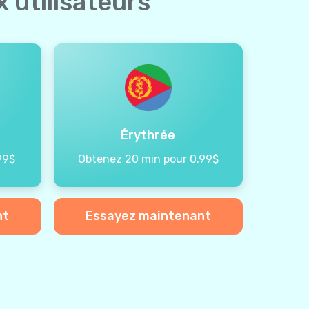
 utilisateurs
Érythrée
99$
Obtenez 20 min pour 0.99$
nt
Essayez maintenant