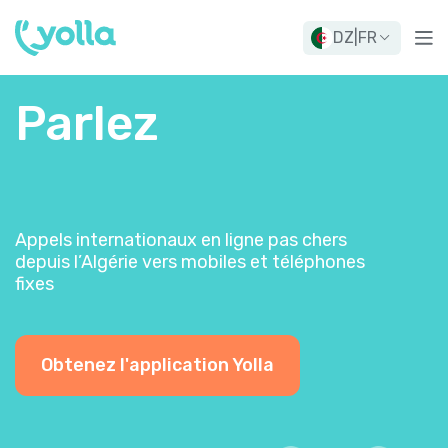
DZ
|
FR
Parlez
Appels internationaux en ligne pas chers
depuis l’Algérie vers mobiles et téléphones
fixes
Obtenez l'application Yolla