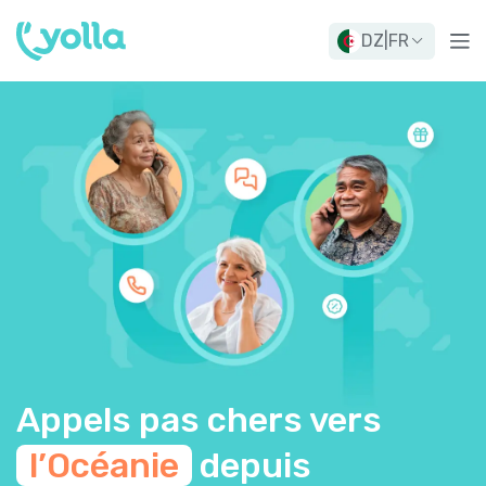
DZ
|
FR
Appels pas chers vers
l’Océanie
depuis