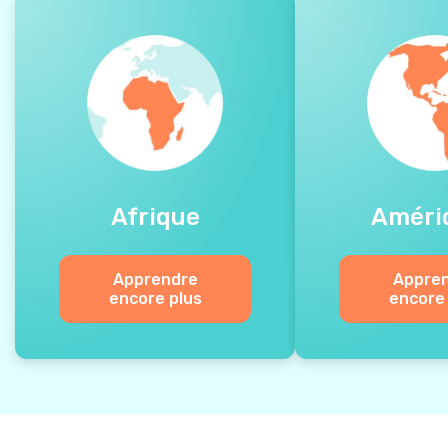
Afrique
Améri
Apprendre
Appre
encore plus
encore 