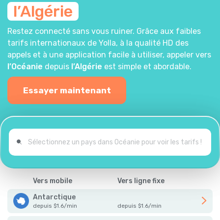
l’Algérie
Restez connecté sans vous ruiner. Grâce aux faibles
tarifs internationaux de Yolla, à la qualité HD des
appels et à une application facile à utiliser, appeler vers
l’Océanie
depuis
l’Algérie
est simple et abordable.
Essayer maintenant
Vers mobile
Vers ligne fixe
Antarctique
depuis
$
1.6
/
min
depuis
$
1.6
/
min