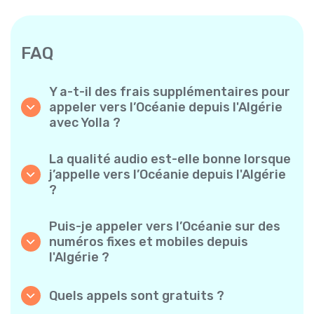
FAQ
Y a-t-il des frais supplémentaires pour
appeler vers l’Océanie depuis l'Algérie
avec Yolla ?
Yolla utilise un système de facturation simple
à la minute – vous ne payez que pour le temps
La qualité audio est-elle bonne lorsque
de conversation. Aucun frais caché, aucun
j’appelle vers l’Océanie depuis l'Algérie
abonnement mensuel obligatoire ni frais de
?
mise en service.
Oui. Yolla offre un son HD de qualité
supérieure pour tous les appels, ce qui donne
Puis-je appeler vers l’Océanie sur des
l’impression de parler à quelqu’un de votre
numéros fixes et mobiles depuis
quartier, même s’il est à l’autre bout du
l'Algérie ?
monde.
Absolument. Yolla prend en charge tous les
types de téléphones – fixes, mobiles et même
Quels appels sont gratuits ?
téléphones classiques – vous pouvez donc
Tous les appels Yolla-à-Yolla sont entièrement
appeler n’importe qui vers l’Océanie.