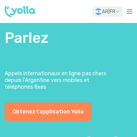
AR
|
FR
Parlez
Appels internationaux en ligne pas chers
depuis l’Argentine vers mobiles et
téléphones fixes
Obtenez l'application Yolla