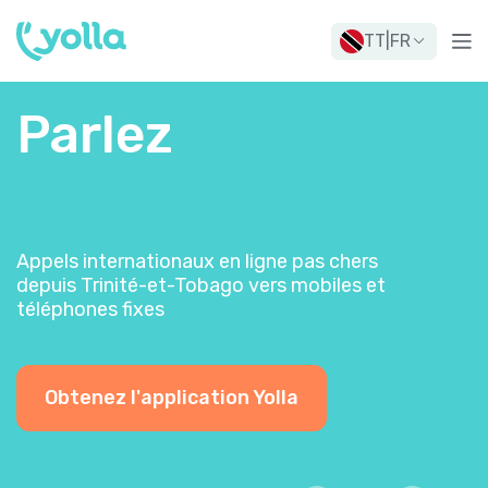
TT
|
FR
Parlez
Appels internationaux en ligne pas chers
depuis Trinité-et-Tobago vers mobiles et
téléphones fixes
Obtenez l'application Yolla