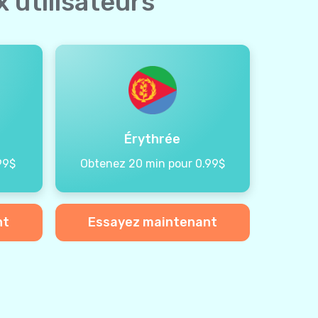
 utilisateurs
Érythrée
99$
Obtenez 20 min pour 0.99$
nt
Essayez maintenant