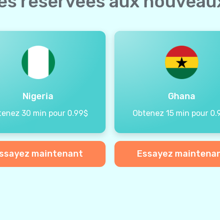
ées réservées aux nouveaux
Nigeria
Ghana
tenez 30 min pour 0.99$
Obtenez 15 min pour 0.
ssayez maintenant
Essayez maintena