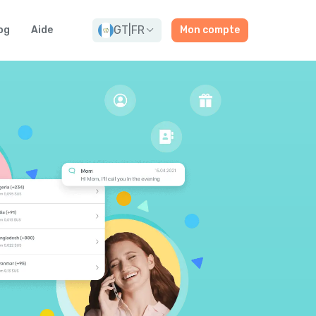
GT
|
FR
og
Aide
Mon compte