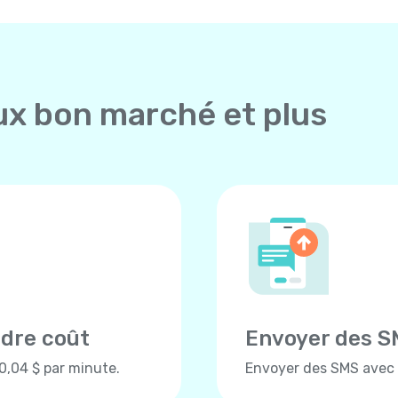
ux bon marché et plus
ndre coût
Envoyer des S
 0,04 $ par minute.
Envoyer des SMS avec Y