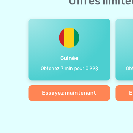
Offres limit
Guinée
Obtenez 7 min pour 0.99$
Ob
Essayez maintenant
E