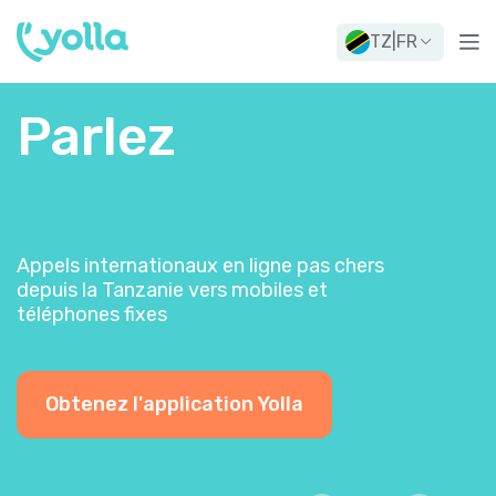
TZ
|
FR
Parlez
Appels internationaux en ligne pas chers
depuis la Tanzanie vers mobiles et
téléphones fixes
Obtenez l'application Yolla