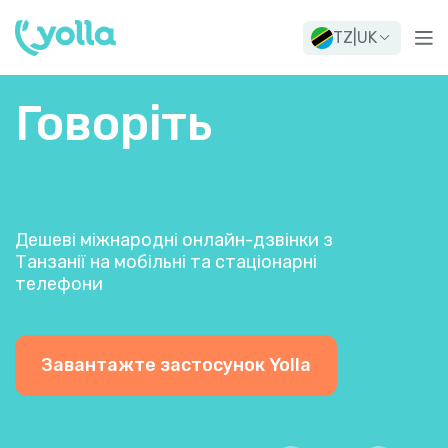
TZ
|
UK
Говоріть
Дешеві міжнародні онлайн-дзвінки з
Танзанії на мобільні та стаціонарні
телефони
Завантажте застосунок Yolla