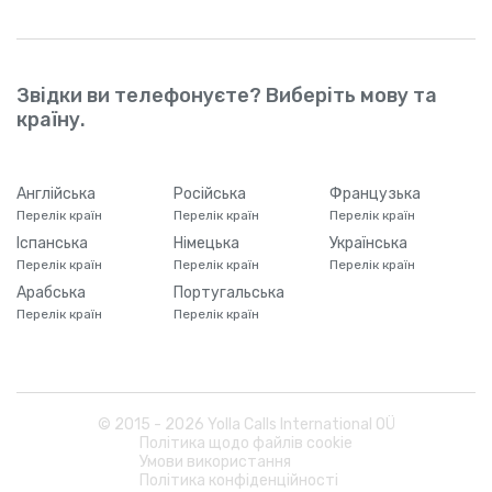
Звідки ви телефонуєте? Виберіть мову та
країну.
Англійська
Російська
Французька
Перелік країн
Перелік країн
Перелік країн
Іспанська
Німецька
Українська
Перелік країн
Перелік країн
Перелік країн
Арабська
Португальська
Перелік країн
Перелік країн
© 2015 -
2026
Yolla Calls International OÜ
Політика щодо файлів cookie
Умови використання
Політика конфіденційності