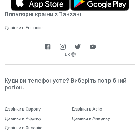
підтримуваних операторів
).
завантажити застосунок (або якщо між
натисканням на посилання та реєстрацією
Популярні країни з Танзанії
пройде значний проміжок часу), Yolla може
не відстежити ваше реферальне посилання
через технічні обмеження. Щойно ваш друг
Дзвінки в Естонію
звантажить застосунок і зареєструється,
він зможе у будь-який час змінити тип
підключення до Інтернету.
UK
Куди ви телефонуєте? Виберіть потрібний
регіон.
Дзвінки
в Європу
Дзвінки
в Азію
Дзвінки
в Африку
Дзвінки
в Америку
Дзвінки
в Океанію