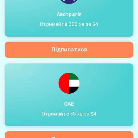
Австралія
Отримайте 200 хв за $4
Підписатися
ОАЕ
Отримайте 35 хв за $4