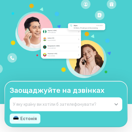
Заощаджуйте на дзвінках
Естонія