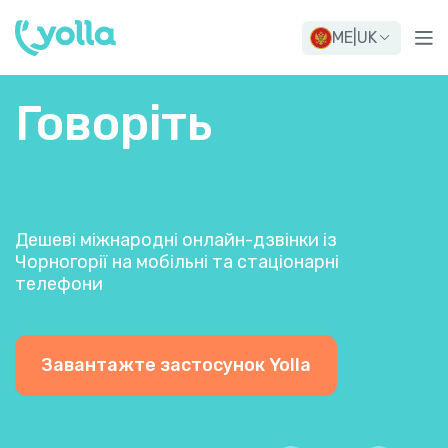
ME
|
UK
Говоріть
Дешеві міжнародні онлайн-дзвінки із
Чорногорії на мобільні та стаціонарні
телефони
Завантажте застосунок Yolla