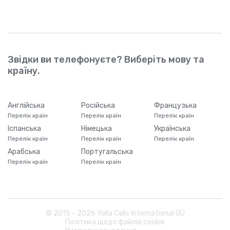
Звідки ви телефонуєте? Виберіть мову та
країну.
Англійська
Російська
Французька
Перелік країн
Перелік країн
Перелік країн
Іспанська
Німецька
Українська
Перелік країн
Перелік країн
Перелік країн
Арабська
Португальська
Перелік країн
Перелік країн
© 2015 -
2026
Yolla Calls International OÜ
Політика щодо файлів cookie