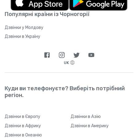
підтримуваних операторів
).
завантажити застосунок (або якщо між
натисканням на посилання та реєстрацією
Популярні країни із Чорногорії
пройде значний проміжок часу), Yolla може
не відстежити ваше реферальне посилання
через технічні обмеження. Щойно ваш друг
Дзвінки у Молдову
звантажить застосунок і зареєструється,
Дзвінки в Україну
він зможе у будь-який час змінити тип
підключення до Інтернету.
UK
Куди ви телефонуєте? Виберіть потрібний
регіон.
Дзвінки
в Європу
Дзвінки
в Азію
Дзвінки
в Африку
Дзвінки
в Америку
Дзвінки
в Океанію