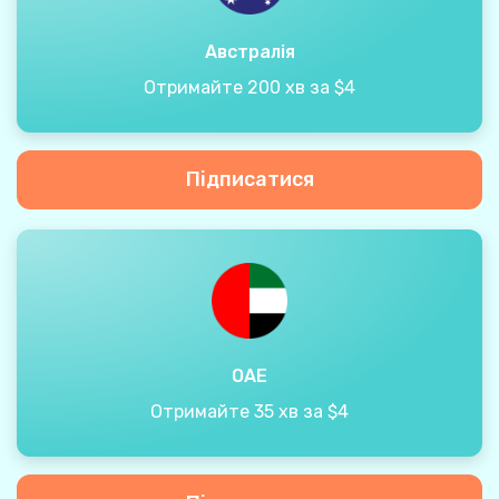
Австралія
Отримайте 200 хв за $4
Підписатися
ОАЕ
Отримайте 35 хв за $4