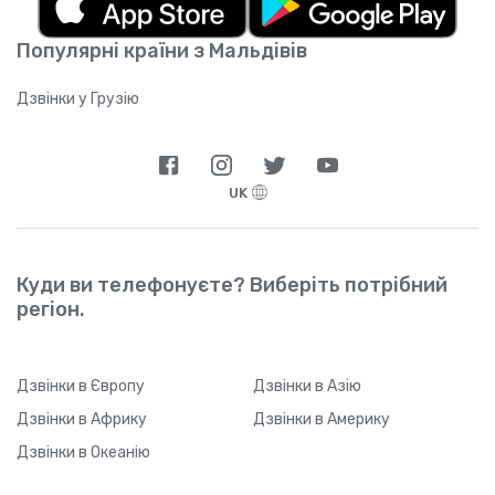
підтримуваних операторів
).
завантажити застосунок (або якщо між
натисканням на посилання та реєстрацією
Популярні країни з Мальдівів
пройде значний проміжок часу), Yolla може
не відстежити ваше реферальне посилання
через технічні обмеження. Щойно ваш друг
Дзвінки у Грузію
звантажить застосунок і зареєструється,
він зможе у будь-який час змінити тип
підключення до Інтернету.
UK
Куди ви телефонуєте? Виберіть потрібний
регіон.
Дзвінки
в Європу
Дзвінки
в Азію
Дзвінки
в Африку
Дзвінки
в Америку
Дзвінки
в Океанію