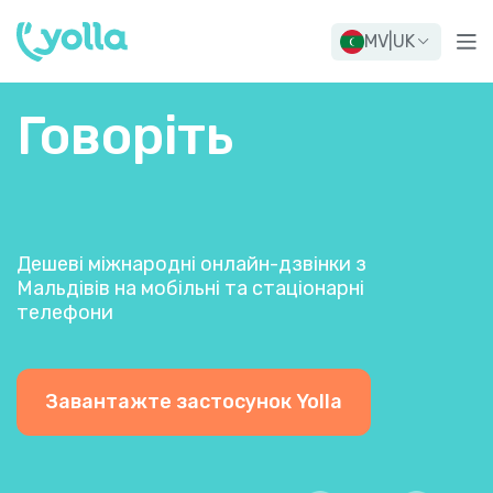
MV
|
UK
Говоріть
Дешеві міжнародні онлайн-дзвінки з
Мальдівів на мобільні та стаціонарні
телефони
Завантажте застосунок Yolla