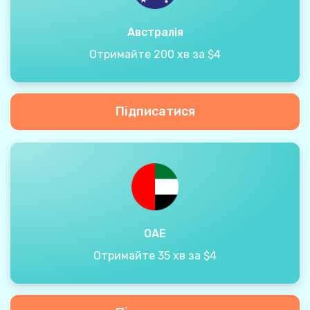
Австралія
Отримайте 200 хв за $4
Підписатися
ОАЕ
Отримайте 35 хв за $4