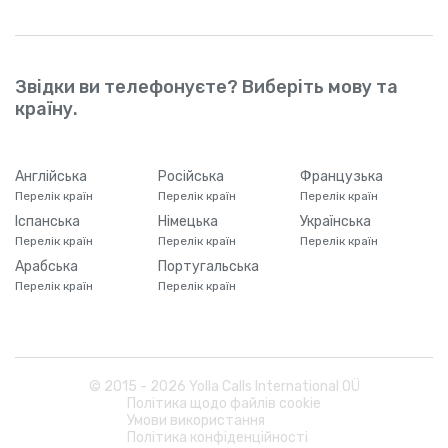
Звідки ви телефонуєте? Виберіть мову та
країну.
Англійська
Російська
Французька
Перелік країн
Перелік країн
Перелік країн
Іспанська
Німецька
Українська
Перелік країн
Перелік країн
Перелік країн
Арабська
Португальська
Перелік країн
Перелік країн
© 2015 -
2026
Yolla Calls International OÜ
Політика щодо файлів cookie
Умови використання
Політика конфіденційності