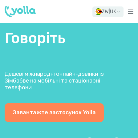
ZW
|
UK
Говоріть
Дешеві міжнародні онлайн-дзвінки із
Зімбабве на мобільні та стаціонарні
телефони
Завантажте застосунок Yolla