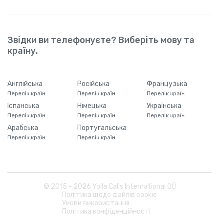
Звідки ви телефонуєте? Виберіть мову та
країну.
Англійська
Російська
Французька
Перелік країн
Перелік країн
Перелік країн
Іспанська
Німецька
Українська
Перелік країн
Перелік країн
Перелік країн
Арабська
Португальська
Перелік країн
Перелік країн
© 2015 -
2026
Yolla Calls International OÜ
Політика щодо файлів cookie
Умови використання
Політика конфіденційності