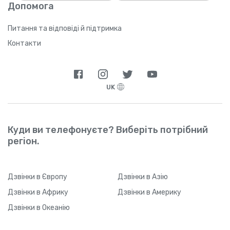
Допомога
пройде значний проміжок часу), Yolla може
не відстежити ваше реферальне посилання
через технічні обмеження. Щойно ваш друг
Питання та відповіді й підтримка
звантажить застосунок і зареєструється,
Контакти
він зможе у будь-який час змінити тип
підключення до Інтернету.
UK
Куди ви телефонуєте? Виберіть потрібний
регіон.
Дзвінки
в Європу
Дзвінки
в Азію
Дзвінки
в Африку
Дзвінки
в Америку
Дзвінки
в Океанію