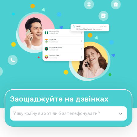
Заощаджуйте на дзвінках