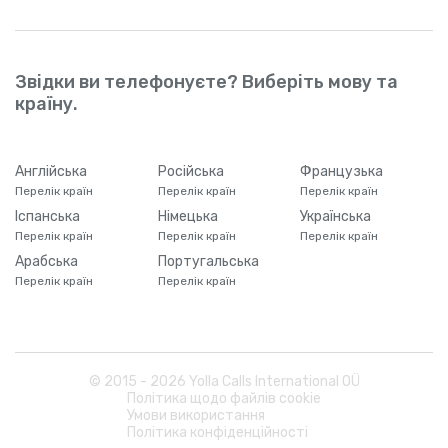
Звідки ви телефонуєте? Виберіть мову та
країну.
Англійська
Російська
Французька
Перелік країн
Перелік країн
Перелік країн
Іспанська
Німецька
Українська
Перелік країн
Перелік країн
Перелік країн
Арабська
Португальська
Перелік країн
Перелік країн
© 2015 -
2026
Yolla Calls International OÜ
Політика щодо файлів cookie
Умови використання
Політика конфіденційності