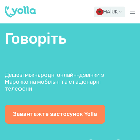
MA
|
UK
Говоріть
Дешеві міжнародні онлайн-дзвінки з
Марокко на мобільні та стаціонарні
телефони
Завантажте застосунок Yolla