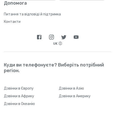
Допомога
пройде значний проміжок часу), Yolla може
не відстежити ваше реферальне посилання
через технічні обмеження. Щойно ваш друг
Питання та відповіді й підтримка
звантажить застосунок і зареєструється,
Контакти
він зможе у будь-який час змінити тип
підключення до Інтернету.
UK
Куди ви телефонуєте? Виберіть потрібний
регіон.
Дзвінки
в Європу
Дзвінки
в Азію
Дзвінки
в Африку
Дзвінки
в Америку
Дзвінки
в Океанію