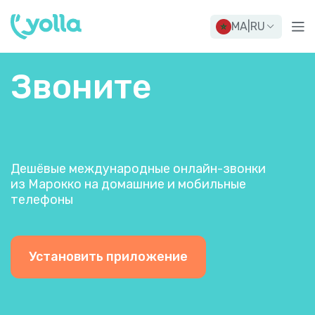
MA
|
RU
Звоните
Дешёвые международные онлайн-звонки
из Марокко на домашние и мобильные
телефоны
Установить приложение