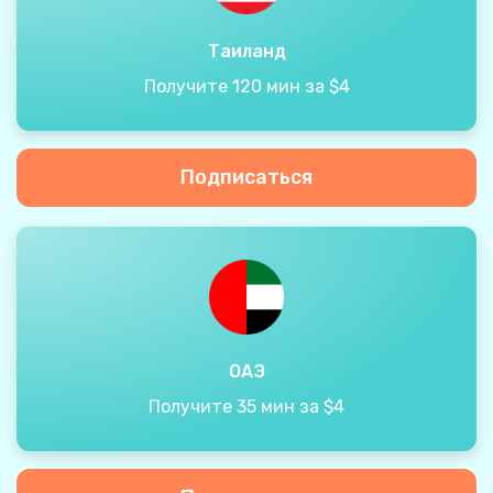
Таиланд
Получите 120 мин за $4
Подписаться
ОАЭ
Получите 35 мин за $4