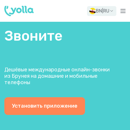
BN
|
RU
Звоните
Дешёвые международные онлайн-звонки
из Брунея на домашние и мобильные
телефоны
Установить приложение