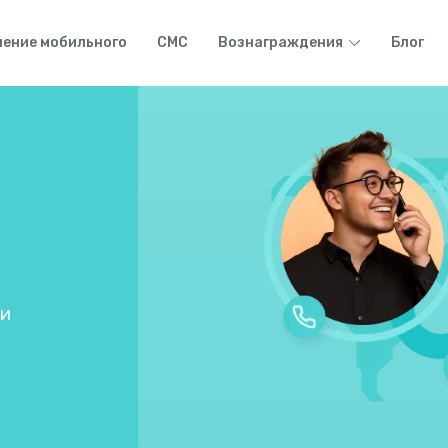
ение мобильного
СМС
Вознаграждения
Блог
ки