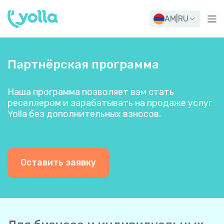
AM
|
RU
Партнёрская программа
Наша программа позволяет вам стать
реселлером и зарабатывать на продаже услуг
Yolla без дополнительных взносов.
Оставить заявку