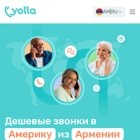
AM
|
RU
Дешевые звонки в
Америку
из
Армении