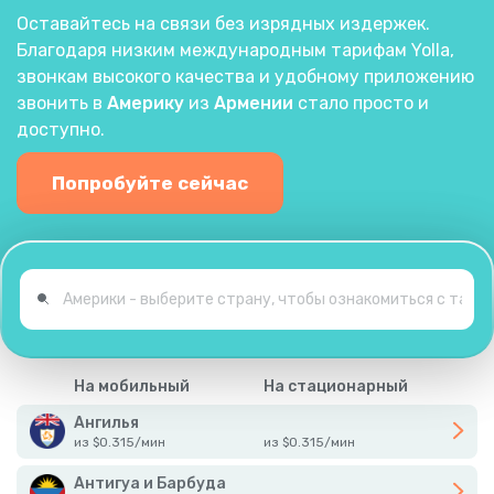
Оставайтесь на связи без изрядных издержек.
Благодаря низким международным тарифам Yolla,
звонкам высокого качества и удобному приложению
звонить в
Америку
из
Армении
стало просто и
доступно.
Попробуйте сейчас
На мобильный
На стационарный
Ангилья
из
$
0.315
/
мин
из
$
0.315
/
мин
Антигуа и Барбуда