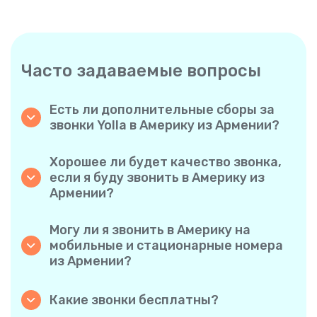
Часто задаваемые вопросы
Есть ли дополнительные сборы за
звонки Yolla в Америку из Армении?
Yolla использует простую систему
поминутной оплаты, поэтому вы платите
Хорошее ли будет качество звонка,
только за время разговора. Никаких
если я буду звонить в Америку из
скрытых комиссий, обязательных
Армении?
ежемесячных подписок или платы за
Да. Yolla обеспечивает звук высокой
соединение.
четкости для всех звонков, благодаря чему
Могу ли я звонить в Америку на
у вас будет ощущение, что вы
мобильные и стационарные номера
разговариваете с человеком в одном
из Армении?
городе, даже если он находится на другом
Без проблем. Yolla поддерживает все типы
конце света.
телефонов — стационарные, мобильные и
Какие звонки бесплатны?
даже многофункциональные, поэтому вы
Все звонки с Yolla на Yolla абсолютно