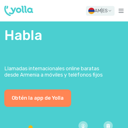
AM
|
ES
Habla
Llamadas internacionales online baratas
desde Armenia a móviles y teléfonos fijos
Obtén la app de Yolla