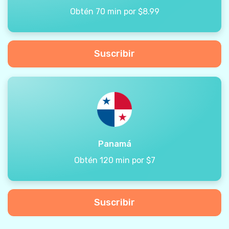
Obtén 70 min por $8.99
Suscribir
Panamá
Obtén 120 min por $7
Suscribir