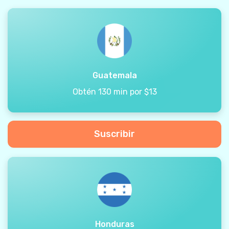
Guatemala
Obtén 130 min por $13
Suscribir
Honduras