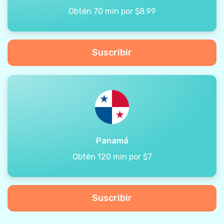
Obtén 70 min por $8.99
Suscribir
Panamá
Obtén 120 min por $7
Suscribir