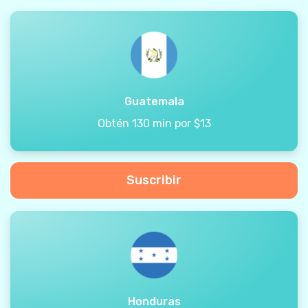
Guatemala
Obtén 130 min por $13
Suscribir
Honduras