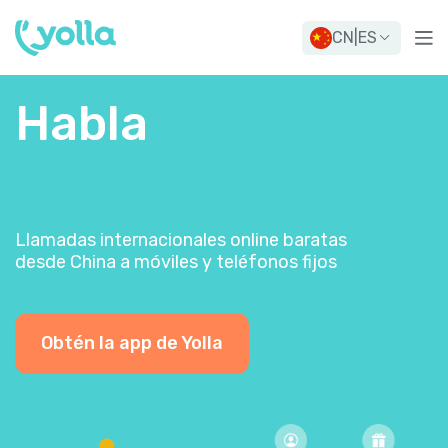
CN
|
ES
Habla
Llamadas internacionales online baratas
desde China a móviles y teléfonos fijos
Obtén la app de Yolla