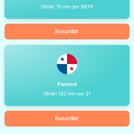
Obtén 70 min por $8.99
Suscribir
Panamá
Obtén 120 min por $7
Suscribir