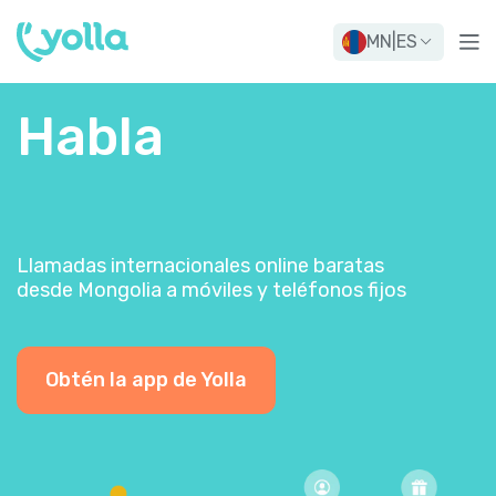
MN
|
ES
Habla
Llamadas internacionales online baratas
desde Mongolia a móviles y teléfonos fijos
Obtén la app de Yolla