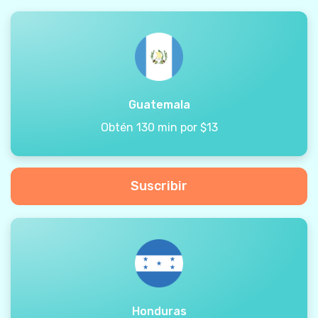
Guatemala
Obtén 130 min por $13
Suscribir
Honduras