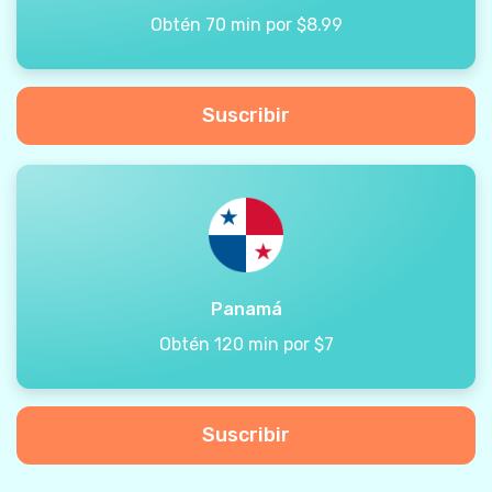
Obtén 70 min por $8.99
Suscribir
Panamá
Obtén 120 min por $7
Suscribir