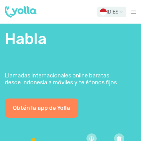
ID
|
ES
Habla
Llamadas internacionales online baratas
desde Indonesia a móviles y teléfonos fijos
Obtén la app de Yolla