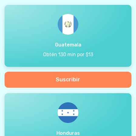
Guatemala
Obtén 130 min por $13
Suscribir
Honduras