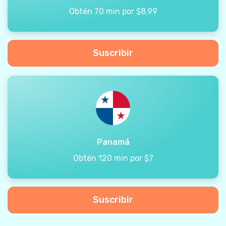
Obtén 70 min por $8.99
Suscribir
Panamá
Obtén 120 min por $7
Suscribir