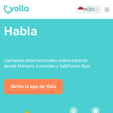
MC
|
ES
Habla
Llamadas internacionales online baratas
desde Mónaco a móviles y teléfonos fijos
Obtén la app de Yolla