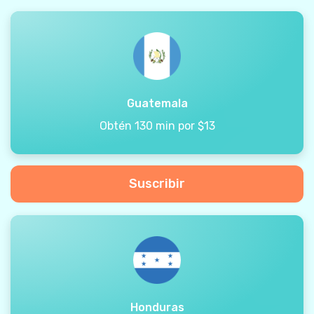
Guatemala
Obtén 130 min por $13
Suscribir
Honduras