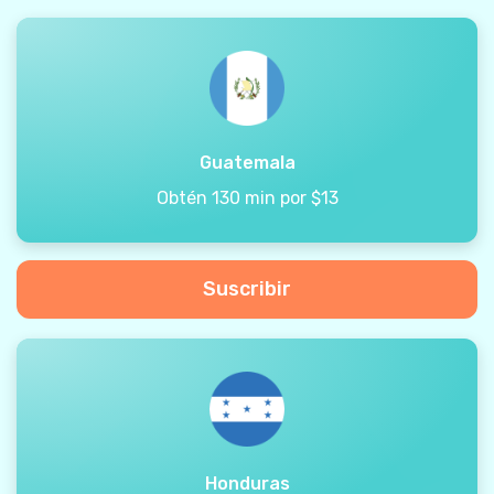
Guatemala
Obtén 130 min por $13
Suscribir
Honduras