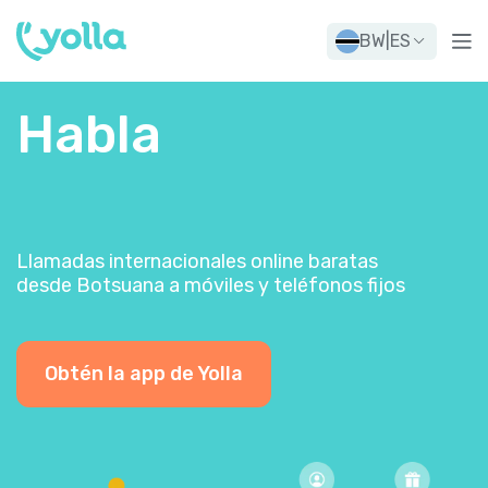
BW
|
ES
Habla
Llamadas internacionales online baratas
desde Botsuana a móviles y teléfonos fijos
Obtén la app de Yolla