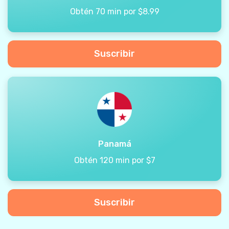
Obtén 70 min por $8.99
Suscribir
Panamá
Obtén 120 min por $7
Suscribir