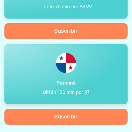
Obtén 70 min por $8.99
Suscribir
Panamá
Obtén 120 min por $7
Suscribir