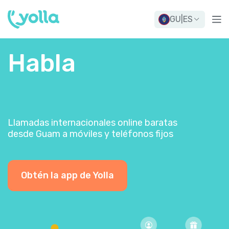
GU
|
ES
Habla
Llamadas internacionales online baratas
desde Guam a móviles y teléfonos fijos
Obtén la app de Yolla