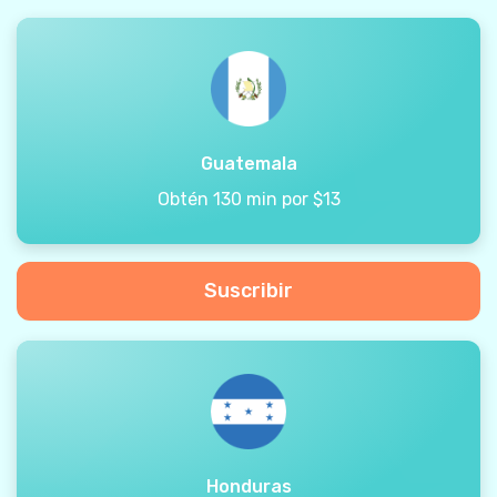
Guatemala
Obtén 130 min por $13
Suscribir
Honduras