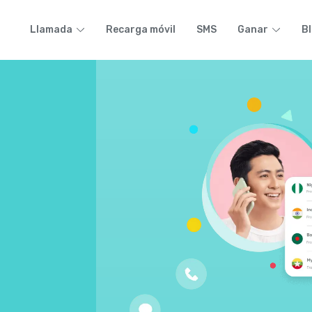
Llamada
Recarga móvil
SMS
Ganar
B