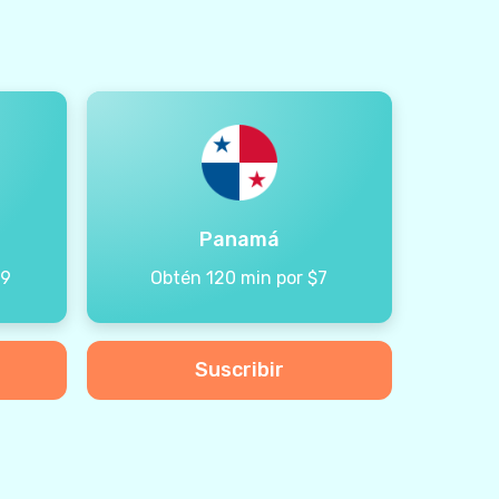
Panamá
99
Obtén 120 min por $7
Suscribir