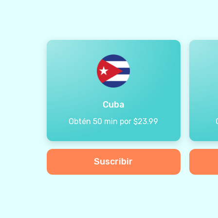
Cuba
Obtén 50 min por $23.99
Suscribir