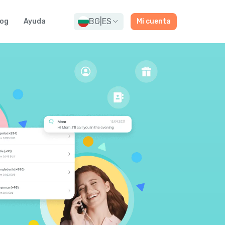
BG
|
ES
log
Ayuda
Mi cuenta