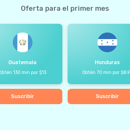
Oferta para el primer mes
Guatemala
Honduras
Obtén 130 min por $13
Obtén 70 min por $8.
Suscribir
Suscribir