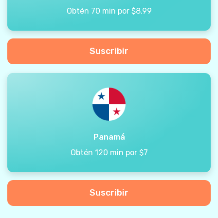
Obtén 70 min por $8.99
Suscribir
Panamá
Obtén 120 min por $7
Suscribir