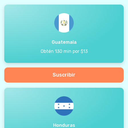
Guatemala
Obtén 130 min por $13
Suscribir
Honduras