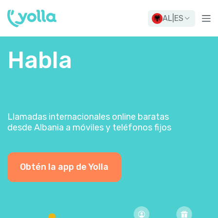
AL
|
ES
Habla
Llamadas internacionales online baratas
desde Albania a móviles y teléfonos fijos
Obtén la app de Yolla