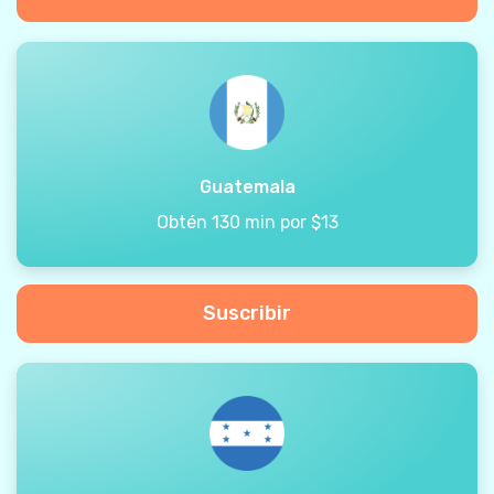
Guatemala
Obtén 130 min por $13
Suscribir