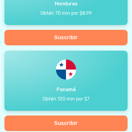
Honduras
Obtén 70 min por $8.99
Suscribir
Panamá
Obtén 120 min por $7
Suscribir