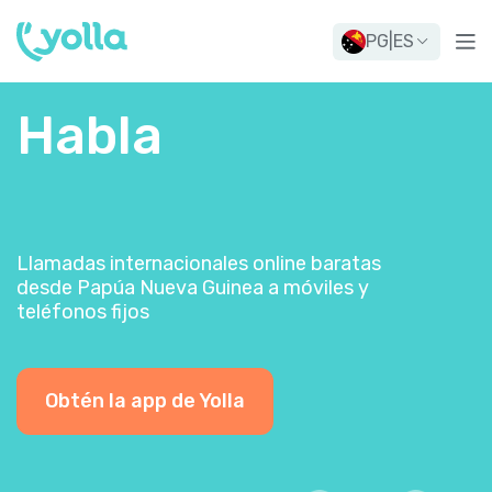
PG
|
ES
Habla
Llamadas internacionales online baratas
desde Papúa Nueva Guinea a móviles y
teléfonos fijos
Obtén la app de Yolla