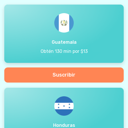
Guatemala
Obtén 130 min por $13
Suscribir
Honduras