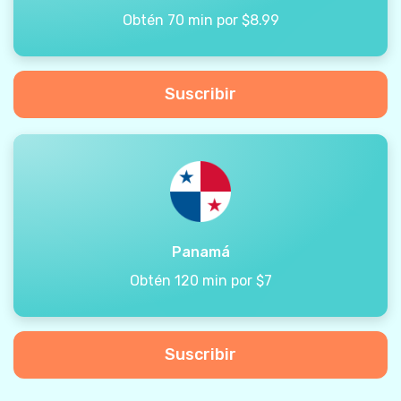
Obtén 70 min por $8.99
Suscribir
Panamá
Obtén 120 min por $7
Suscribir