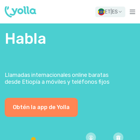
ET
|
ES
Habla
Llamadas internacionales online baratas
desde Etiopía a móviles y teléfonos fijos
Obtén la app de Yolla