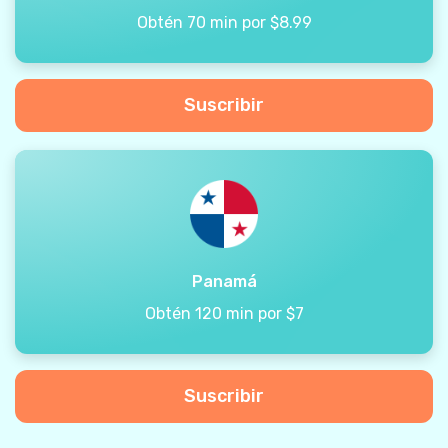
Obtén 70 min por $8.99
Suscribir
Panamá
Obtén 120 min por $7
Suscribir