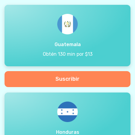
Guatemala
Obtén 130 min por $13
Suscribir
Honduras