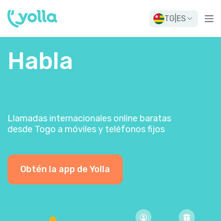
TG
|
ES
Habla
Llamadas internacionales online baratas
desde Togo a móviles y teléfonos fijos
Obtén la app de Yolla