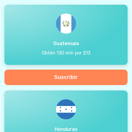
Guatemala
Obtén 130 min por $13
Suscribir
Honduras