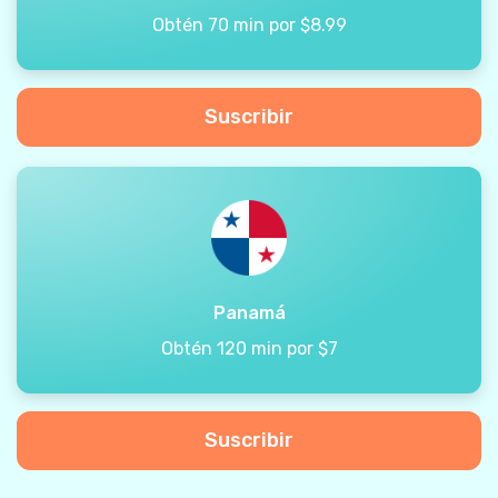
Obtén 70 min por $8.99
Suscribir
Panamá
Obtén 120 min por $7
Suscribir