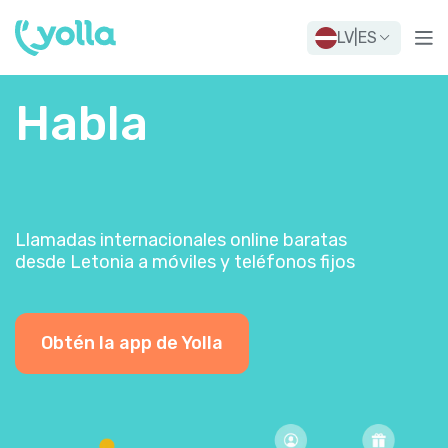
LV
|
ES
Habla
Llamadas internacionales online baratas
desde Letonia a móviles y teléfonos fijos
Obtén la app de Yolla