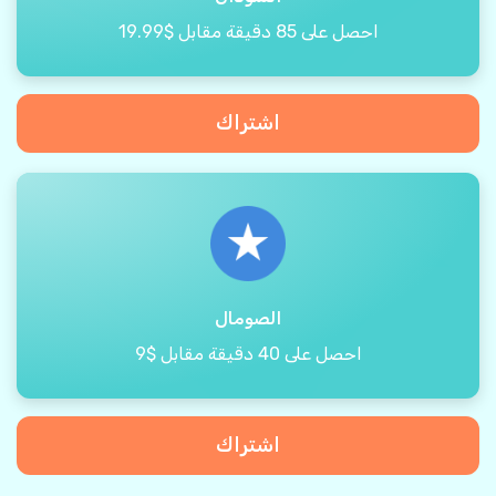
احصل على 85 دقيقة مقابل $19.99
اشتراك
الصومال
احصل على 40 دقيقة مقابل $9
اشتراك