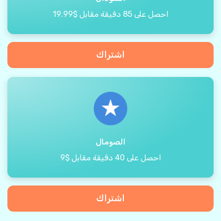
احصل على 85 دقيقة مقابل $19.99
اشتراك
الصومال
احصل على 40 دقيقة مقابل $9
اشتراك