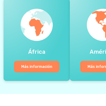
África
Amér
Más información
Más info