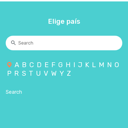
Elige país
A
B
C
D
E
F
G
H
I
J
K
L
M
N
O
P
R
S
T
U
V
W
Y
Z
Search