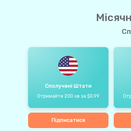
Місячн
Сп
Сполучені Штати
Отримайте 200 хв за $0.99
Отр
Підписатися