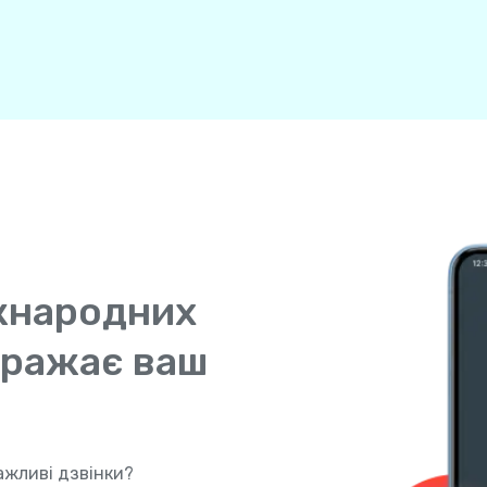
жнародних
ображає ваш
ажливі дзвінки?