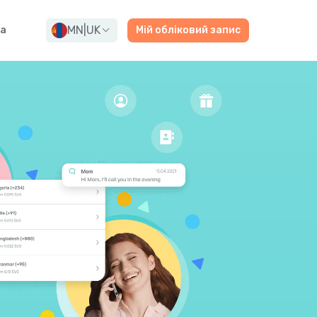
MN
|
UK
а
Мій обліковий запис