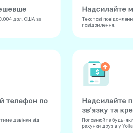
дешевше
Надсилайте м
0,004 дол. США за
Текстові повідомлення
повідомлення.
й телефон по
Надсилайте п
зв'язку та кре
тиме дзвінки від
Поповнюйте будь-який
рахунки друзів у Yoll