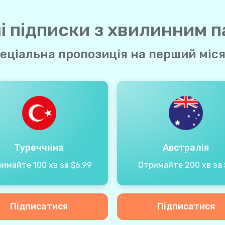
і підписки з хвилинним 
еціальна пропозиція на перший міс
Туреччина
Австралія
имайте 100 хв за $6.99
Отримайте 200 хв за 
Підписатися
Підписатися