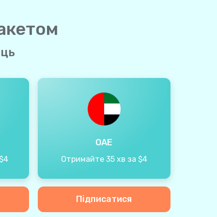
пакетом
яць
ОАЕ
$4
Отримайте 35 хв за $4
Підписатися