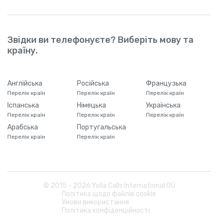
Звідки ви телефонуєте? Виберіть мову та
країну.
Англійська
Російська
Французька
Перелік країн
Перелік країн
Перелік країн
Іспанська
Німецька
Українська
Перелік країн
Перелік країн
Перелік країн
Арабська
Португальська
Перелік країн
Перелік країн
© 2015 -
2026
Yolla Calls International OÜ
Політика щодо файлів cookie
Умови використання
Політика конфіденційності