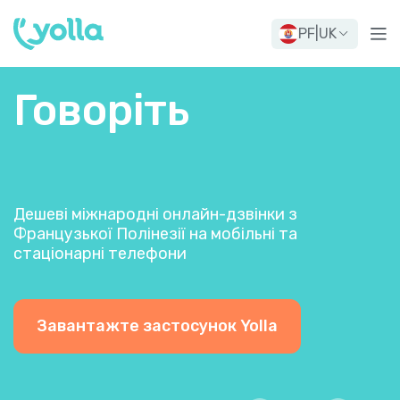
PF
|
UK
Говоріть
Дешеві міжнародні онлайн-дзвінки з
Французької Полінезії на мобільні та
стаціонарні телефони
Завантажте застосунок Yolla