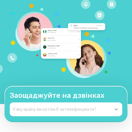
Заощаджуйте на дзвінках