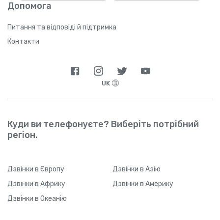
Допомога
пройде значний проміжок часу), Yolla може
не відстежити ваше реферальне посилання
через технічні обмеження. Щойно ваш друг
Питання та відповіді й підтримка
звантажить застосунок і зареєструється,
Контакти
він зможе у будь-який час змінити тип
підключення до Інтернету.
UK
Куди ви телефонуєте? Виберіть потрібний
регіон.
Дзвінки
в Європу
Дзвінки
в Азію
Дзвінки
в Африку
Дзвінки
в Америку
Дзвінки
в Океанію