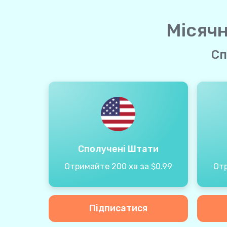
Місячн
Сп
Сполучені Штати
Отримайте 200 хв за $0.99
Отр
Підписатися