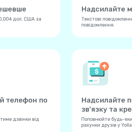
дешевше
Надсилайте м
0,004 дол. США за
Текстові повідомлення
повідомлення.
й телефон по
Надсилайте п
зв'язку та кре
тиме дзвінки від
Поповнюйте будь-який
рахунки друзів у Yoll