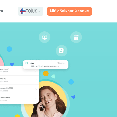
FO
|
UK
га
Мій обліковий запис