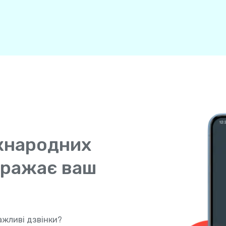
жнародних
ображає ваш
ажливі дзвінки?