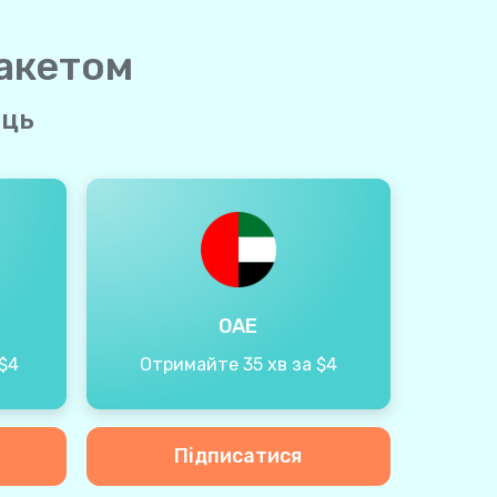
пакетом
яць
ОАЕ
$4
Отримайте 35 хв за $4
Підписатися