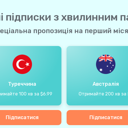
і підписки з хвилинним 
еціальна пропозиція на перший міс
Туреччина
Австралія
имайте 100 хв за $6.99
Отримайте 200 хв за 
Підписатися
Підписатися