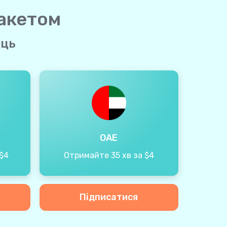
пакетом
яць
ОАЕ
$4
Отримайте 35 хв за $4
Підписатися