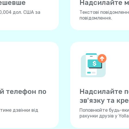
дешевше
Надсилайте м
0,004 дол. США за
Текстові повідомлення
повідомлення.
й телефон по
Надсилайте п
зв'язку та кре
тиме дзвінки від
Поповнюйте будь-який
рахунки друзів у Yoll