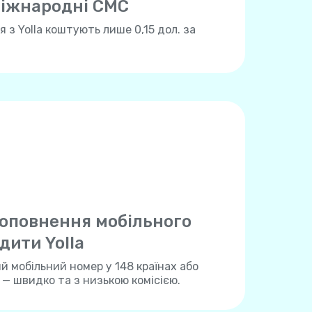
іжнародні СМС
 з Yolla коштують лише 0,15 дол. за
оповнення мобільного
дити Yolla
 мобільний номер у 148 країнах або
a — швидко та з низькою комісією.