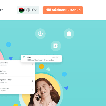
LY
|
UK
га
Мій обліковий запис