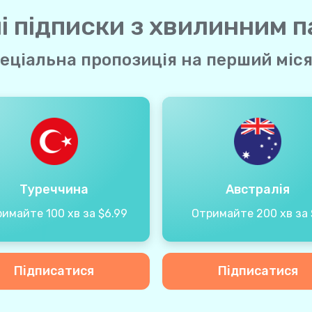
і підписки з хвилинним 
еціальна пропозиція на перший міс
Туреччина
Австралія
имайте 100 хв за $6.99
Отримайте 200 хв за 
Підписатися
Підписатися