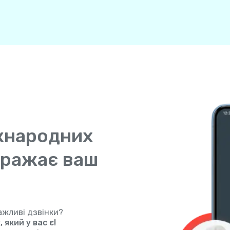
жнародних
ображає ваш
ажливі дзвінки?
який у вас є!