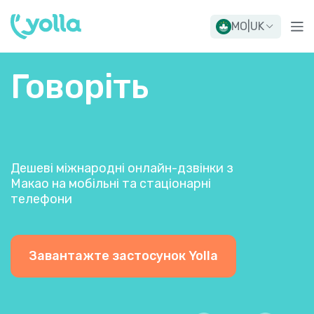
MO
|
UK
Говоріть
Дешеві міжнародні онлайн-дзвінки з
Макао на мобільні та стаціонарні
телефони
Завантажте застосунок Yolla