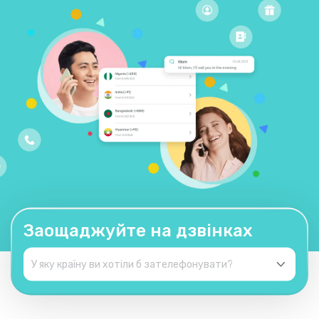
Заощаджуйте на дзвінках