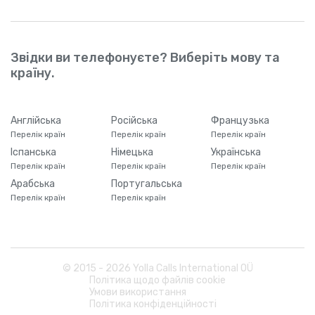
Звідки ви телефонуєте? Виберіть мову та
країну.
Англійська
Російська
Французька
Перелік країн
Перелік країн
Перелік країн
Іспанська
Німецька
Українська
Перелік країн
Перелік країн
Перелік країн
Арабська
Португальська
Перелік країн
Перелік країн
© 2015 -
2026
Yolla Calls International OÜ
Політика щодо файлів cookie
Умови використання
Політика конфіденційності