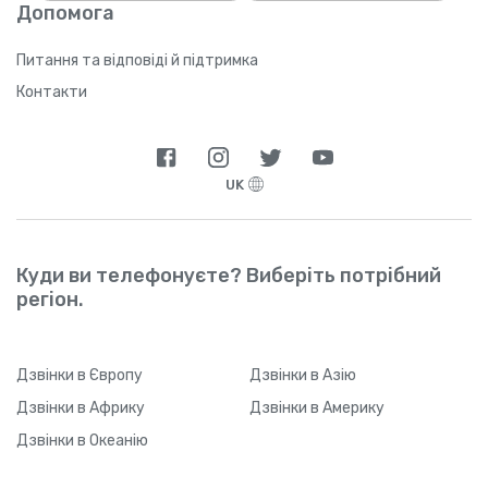
Допомога
пройде значний проміжок часу), Yolla може
не відстежити ваше реферальне посилання
через технічні обмеження. Щойно ваш друг
Питання та відповіді й підтримка
звантажить застосунок і зареєструється,
Контакти
він зможе у будь-який час змінити тип
підключення до Інтернету.
UK
Куди ви телефонуєте? Виберіть потрібний
регіон.
Дзвінки
в Європу
Дзвінки
в Азію
Дзвінки
в Африку
Дзвінки
в Америку
Дзвінки
в Океанію