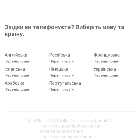
Звідки ви телефонуєте? Виберіть мову та
країну.
Англійська
Російська
Французька
Перелік країн
Перелік країн
Перелік країн
Іспанська
Німецька
Українська
Перелік країн
Перелік країн
Перелік країн
Арабська
Португальська
Перелік країн
Перелік країн
© 2015 -
2026
Yolla Calls International OÜ
Політика щодо файлів cookie
Умови використання
Політика конфіденційності