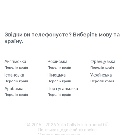
Звідки ви телефонуєте? Виберіть мову та
країну.
Англійська
Російська
Французька
Перелік країн
Перелік країн
Перелік країн
Іспанська
Німецька
Українська
Перелік країн
Перелік країн
Перелік країн
Арабська
Португальська
Перелік країн
Перелік країн
© 2015 -
2026
Yolla Calls International OÜ
Політика щодо файлів cookie