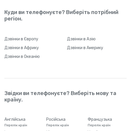
Куди ви телефонуєте? Виберіть потрібний
регіон.
Дзвінки
в Європу
Дзвінки
в Азію
Дзвінки
в Африку
Дзвінки
в Америку
Дзвінки
в Океанію
Звідки ви телефонуєте? Виберіть мову та
країну.
Англійська
Російська
Французька
Перелік країн
Перелік країн
Перелік країн