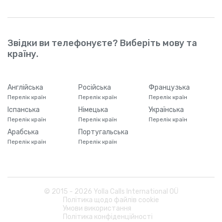
Звідки ви телефонуєте? Виберіть мову та
країну.
Англійська
Російська
Французька
Перелік країн
Перелік країн
Перелік країн
Іспанська
Німецька
Українська
Перелік країн
Перелік країн
Перелік країн
Арабська
Португальська
Перелік країн
Перелік країн
© 2015 -
2026
Yolla Calls International OÜ
Політика щодо файлів cookie
Умови використання
Політика конфіденційності