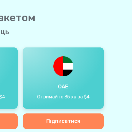
пакетом
яць
ОАЕ
$4
Отримайте 35 хв за $4
Підписатися