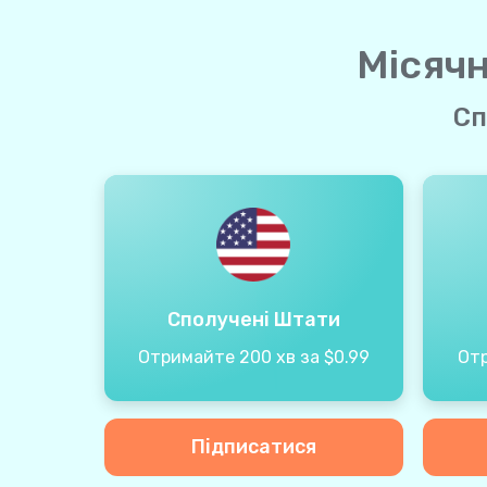
Місячн
Сп
Сполучені Штати
Отримайте 200 хв за $0.99
Отр
Підписатися