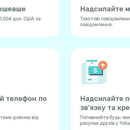
дешевше
Надсилайте м
0,004 дол. США за
Текстові повідомлення
повідомлення.
й телефон по
Надсилайте п
зв'язку та кре
тиме дзвінки від
Поповнюйте будь-який
рахунки друзів у Yoll