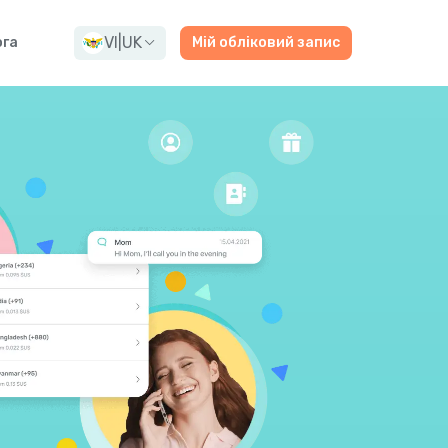
VI
|
UK
га
Мій обліковий запис