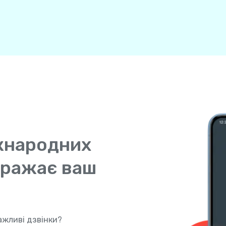
жнародних
ображає ваш
ажливі дзвінки?