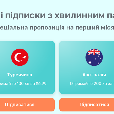
і підписки з хвилинним 
еціальна пропозиція на перший міс
Туреччина
Австралія
имайте 100 хв за $6.99
Отримайте 200 хв за 
Підписатися
Підписатися