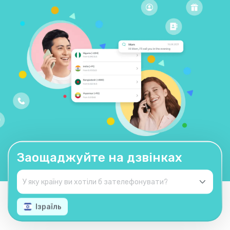
Заощаджуйте на дзвінках
Ізраїль