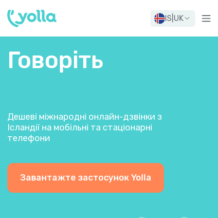
IS
|
UK
Говоріть
Дешеві міжнародні онлайн-дзвінки з
Ісландії на мобільні та стаціонарні
телефони
Завантажте застосунок Yolla