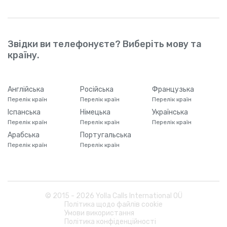
Звідки ви телефонуєте? Виберіть мову та
країну.
Англійська
Російська
Французька
Перелік країн
Перелік країн
Перелік країн
Іспанська
Німецька
Українська
Перелік країн
Перелік країн
Перелік країн
Арабська
Португальська
Перелік країн
Перелік країн
© 2015 -
2026
Yolla Calls International OÜ
Політика щодо файлів cookie
Умови використання
Політика конфіденційності