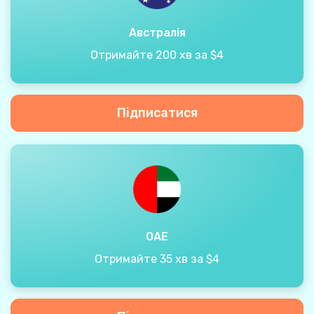
Австралія
Отримайте 200 хв за $4
Підписатися
ОАЕ
Отримайте 35 хв за $4