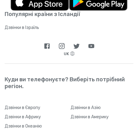
підтримуваних операторів
).
завантажити застосунок (або якщо між
натисканням на посилання та реєстрацією
Популярні країни з Ісландії
пройде значний проміжок часу), Yolla може
не відстежити ваше реферальне посилання
через технічні обмеження. Щойно ваш друг
Дзвінки в Ізраїль
звантажить застосунок і зареєструється,
він зможе у будь-який час змінити тип
підключення до Інтернету.
UK
Куди ви телефонуєте? Виберіть потрібний
регіон.
Дзвінки
в Європу
Дзвінки
в Азію
Дзвінки
в Африку
Дзвінки
в Америку
Дзвінки
в Океанію