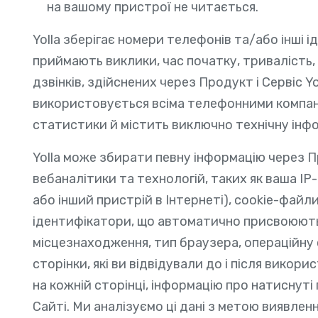
на вашому пристрої не читається.
Yolla зберігає номери телефонів та/або інші і
приймають виклики, час початку, тривалість, 
дзвінків, здійснених через Продукт і Сервіс Y
використовується всіма телефонними компані
статистики й містить виключно технічну інфо
Yolla може збирати певну інформацію через 
вебаналітики та технологій, таких як ваша IP
або інший пристрій в Інтернеті), cookie-файли
ідентифікатори, що автоматично присвоюють
місцезнаходження, тип браузера, операційну
сторінки, які ви відвідували до і після викори
на кожній сторінці, інформацію про натиснуті п
Сайті. Ми аналізуємо ці дані з метою виявлен