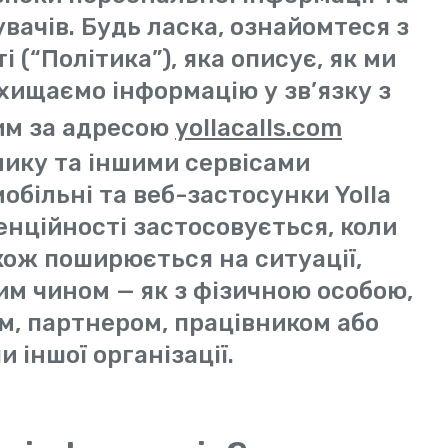
вачів. Будь ласка, ознайомтеся з
 (“Політика”), яка описує, як ми
хищаємо інформацію у зв’язку з
им за адресою
yollacalls.com
лику та іншими сервісами
мобільні та веб-застосунки Yolla
енційності застосовується, коли
кож поширюється на ситуації,
им чином — як з фізичною особою,
ом, партнером, працівником або
 іншої організації.