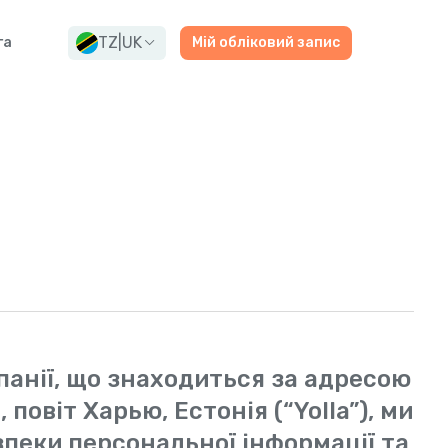
TZ
|
UK
га
Мій обліковий запис
омпанії, що знаходиться за адресою
 повіт Харью, Естонія (“Yolla”), ми
пеки персональної інформації та