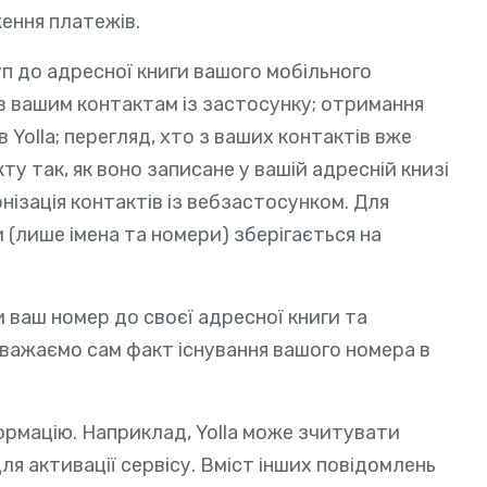
ження платежів.
п до адресної книги вашого мобільного
ів вашим контактам із застосунку; отримання
 Yolla; перегляд, хто з ваших контактів вже
ту так, як воно записане у вашій адресній книзі
онізація контактів із вебзастосунком. Для
и (лише імена та номери) зберігається на
и ваш номер до своєї адресної книги та
 вважаємо сам факт існування вашого номера в
ормацію. Наприклад, Yolla може зчитувати
ля активації сервісу. Вміст інших повідомлень