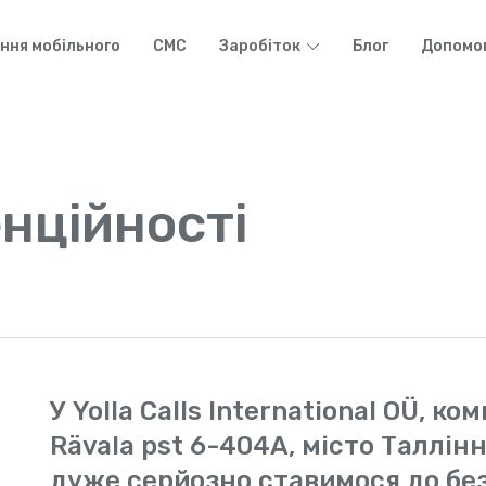
ння мобільного
СМС
Заробіток
Блог
Допомо
нційності
У Yolla Calls International OÜ, к
Rävala pst 6-404A, місто Таллінн,
дуже серйозно ставимося до без