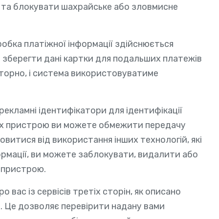
а та блокувати шахрайське або зловмисне
бробка платіжної інформації здійснюється
 зберегти дані картки для подальших платежів
вторно, і система використовуватиме
екламні ідентифікатори для ідентифікації
ях пристрою ви можете обмежити передачу
овитися від використання інших технологій, які
ормації, ви можете заблокувати, видалити або
 пристрою.
 вас із сервісів третіх сторін, як описано
. Це дозволяє перевірити надану вами