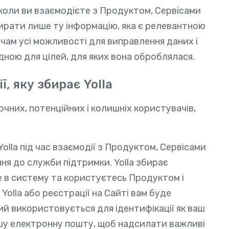
 коли ви взаємодієте з Продуктом, Сервісами
ирати лише ту інформацію, яка є релевантною
чам усі можливості для виправлення даних і
дною для цілей, для яких вона оброблялася.
ї, яку збирає Yolla
чних, потенційних і колишніх користувачів,
olla під час взаємодії з Продуктом, Сервісами
ння до служби підтримки. Yolla збирає
е в систему та користуєтесь Продуктом і
Yolla або реєстрації на Сайті вам буде
й використовується для ідентифікації як ваш
вашу електронну пошту, щоб надсилати важливі