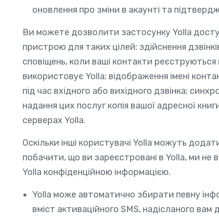
оновлення про зміни в акаунті та підтверд
Ви можете дозволити застосунку Yolla досту
пристрою для таких цілей: здійснення дзвінк
сповіщень, коли ваші контакти реєструються в
використовує Yolla; відображення імені контак
під час вхідного або вихідного дзвінка; синхр
надання цих послуг копія вашої адресної книг
серверах Yolla.
Оскільки інші користувачі Yolla можуть додат
побачити, що ви зареєстровані в Yolla, ми не
Yolla конфіденційною інформацією.
Yolla може автоматично збирати певну інф
вміст активаційного SMS, надісланого вам д