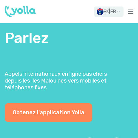
FK
|
FR
Parlez
Appels internationaux en ligne pas chers
depuis les Îles Malouines vers mobiles et
téléphones fixes
Obtenez l'application Yolla