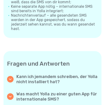
weiß, dass die SMS von dir kommt;
Keine separate App nötig – internationale SMS
sind bereits in Yolla integriert;
Nachrichtenverlauf – alle gesendeten SMS
werden in der App gespeichert, sodass du
jederzeit sehen kannst, was du wann gesendet
hast.
Fragen und Antworten
Kann ich jemandem schreiben, der Yolla
nicht installiert hat?
Ja. Anders als App-zu-App-Messenger
sendet Yolla deine SMS direkt an die
Was macht Yolla zu einer guten App für
Mobilnummer des Empfängers – die andere
internationale SMS?
Person muss nichts installieren und braucht
Yolla kombiniert niedrige Preise, große