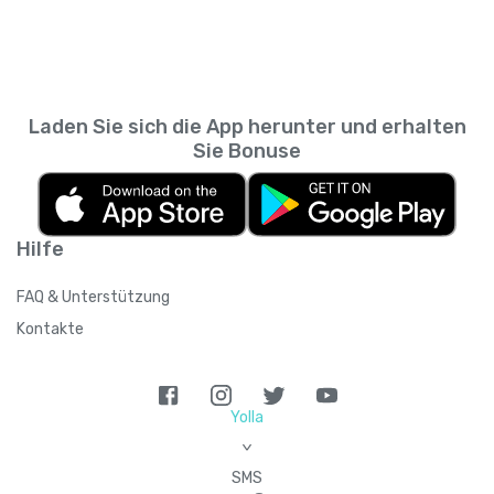
Messaging-App. So kannst du zurückscrollen
wie viele Personen du empfehlen kannst,
und prüfen, was du wann gesendet hast,
sodass sich das Guthaben summieren kann,
ohne den SMS-Verlauf deines
wenn du mehrere Kontakte einlädst.
Mobilfunkanbieters durchsuchen zu müssen.
Laden Sie sich die App herunter und erhalten
Sie Bonuse
Hilfe
FAQ & Unterstützung
Kontakte
Yolla
>
SMS