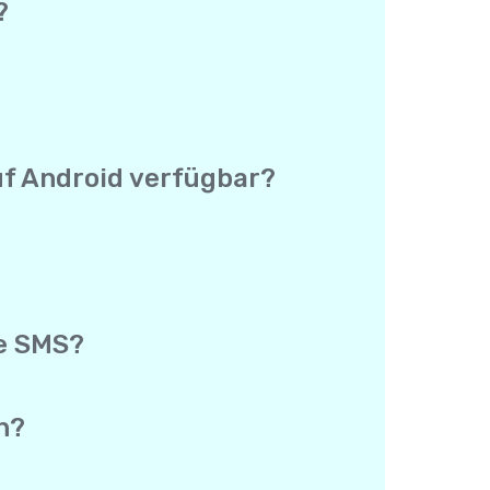
?
n einer App. Du brauchst keinen
 und deine echte Telefonnummer wird
 keine separate Preisliste für jedes
er Welt schreibst.
uf Android verfügbar?
Preis von $0.15 und die Abdeckung sind
unterschied.
rogrammen nutzt. Es gibt keinen
 genauso wie für Anrufe verwendet
gsprogramm, das Android Testing
e SMS?
 deinen Link registriert und seine
ionale SMS. Es gibt keine Begrenzung,
du mehrere Kontakte einlädst.
n?
g-App. So kannst du zurückscrollen
 durchsuchen zu müssen.