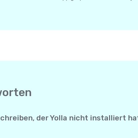
worten
reiben, der Yolla nicht installiert ha
enger sendet Yolla deine SMS direkt an die Mobilnummer d
ucht keine Internetverbindung, um sie zu erhalten. Es funk