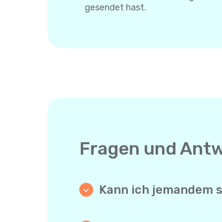
gesendet hast.
Fragen und Ant
Kann ich jemandem sch
Ja. Anders als App-zu-App-Mess
muss nichts installieren und bra