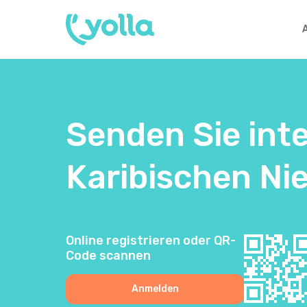
Senden Sie int
Karibischen Ni
Online registrieren oder QR-
Code scannen
Anmelden