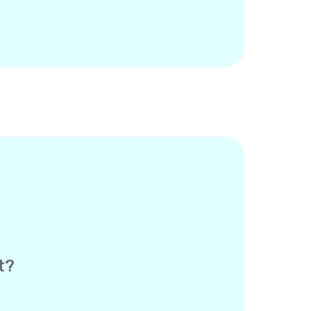
t?
es Empfängers – die andere Person
tioniert genau wie eine normale SMS,