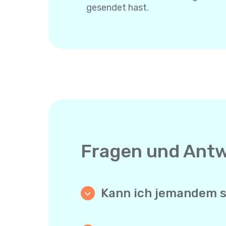
gesendet hast.
Fragen und Ant
Kann ich jemandem sch
Ja. Anders als App-zu-App-Mess
muss nichts installieren und bra