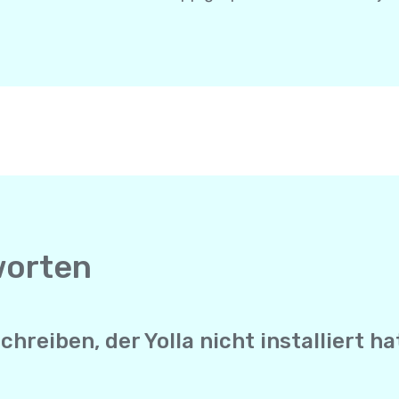
worten
reiben, der Yolla nicht installiert ha
enger sendet Yolla deine SMS direkt an die Mobilnummer d
ucht keine Internetverbindung, um sie zu erhalten. Es funk