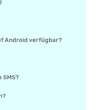
?
n einer App. Du brauchst keinen
 und deine echte Telefonnummer wird
 keine separate Preisliste für jedes
er Welt schreibst.
uf Android verfügbar?
Preis von $0.15 und die Abdeckung sind
unterschied.
rogrammen nutzt. Es gibt keinen
 genauso wie für Anrufe verwendet
gsprogramm, das Android Testing
e SMS?
 deinen Link registriert und seine
ionale SMS. Es gibt keine Begrenzung,
du mehrere Kontakte einlädst.
n?
g-App. So kannst du zurückscrollen
 durchsuchen zu müssen.