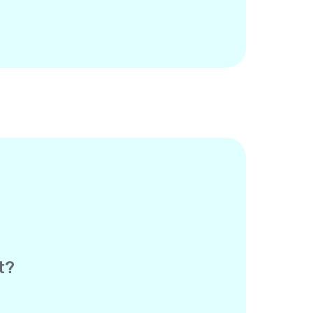
t?
es Empfängers – die andere Person
tioniert genau wie eine normale SMS,