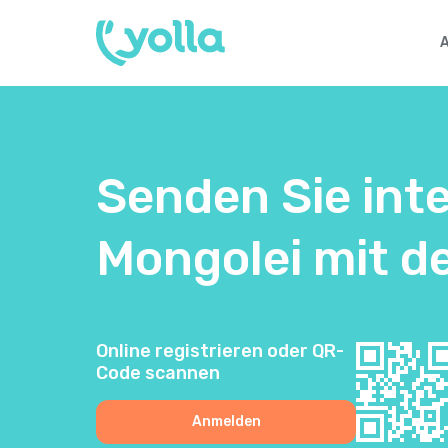
Senden Sie int
Mongolei mit d
Online registrieren oder QR-
Code scannen
Anmelden