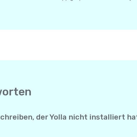
worten
reiben, der Yolla nicht installiert ha
enger sendet Yolla deine SMS direkt an die Mobilnummer d
ucht keine Internetverbindung, um sie zu erhalten. Es funk