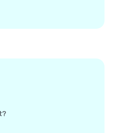
t?
es Empfängers – die andere Person
tioniert genau wie eine normale SMS,