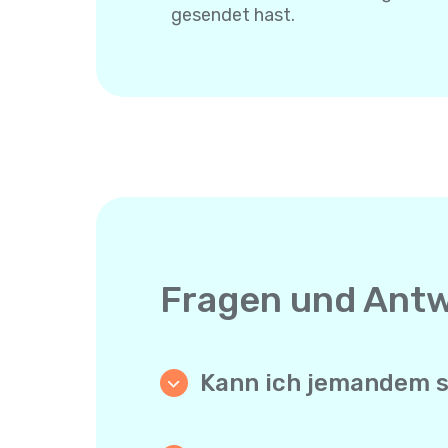
gesendet hast.
Fragen und Ant
Kann ich jemandem sch
Ja. Anders als App-zu-App-Mess
muss nichts installieren und bra