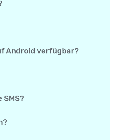
?
n einer App. Du brauchst keinen
 und deine echte Telefonnummer wird
 keine separate Preisliste für jedes
er Welt schreibst.
uf Android verfügbar?
Preis von $0.15 und die Abdeckung sind
unterschied.
rogrammen nutzt. Es gibt keinen
 genauso wie für Anrufe verwendet
gsprogramm, das Android Testing
e SMS?
 deinen Link registriert und seine
ionale SMS. Es gibt keine Begrenzung,
du mehrere Kontakte einlädst.
n?
g-App. So kannst du zurückscrollen
 durchsuchen zu müssen.